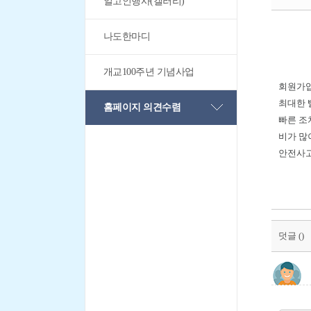
일고인행사(갤러리)
나도한마디
개교100주년 기념사업
회원가입
최대한 
홈페이지 의견수렴
빠른 조
비가 많
안전사고
덧글 (
)