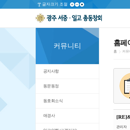
글자크기 조절
홈페
커뮤니티
홈
커뮤
공지사항
동문동정
동호회소식
애경사
[RE
관리자