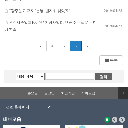
“광주일고 교지 ‘선봉’ 발자취 찾았죠”
2019/04/23
광주서중일고100주년기념사업회, 연해주 독립운동 현
2019/04/23
장 학술..
4
5
6
목록
홈으로
로그인
회원가입
사이트맵
TOP
관련 홈페이지
배너모음