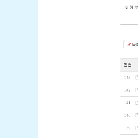
※ 첨 부 
목
연번
143
142
141
140
139