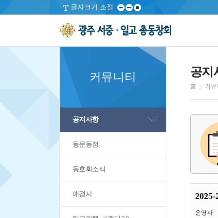
글자크기 조절
공지
커뮤니티
홈
커뮤
공지사항
동문동정
동호회소식
애경사
2025
운영자