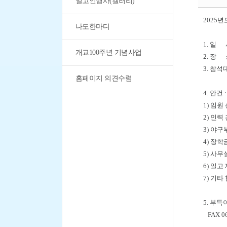
일고인행사(갤러리)
2025
나도한마디
1. 일 시
개교100주년 기념사업
2. 
3. 참석
홈페이지 의견수렴
법률자
4. 안건 :
1) 임원
2) 인력
3) 야
4) 장
5) 사
6) 일고
7) 기타
5. 부
FAX 062