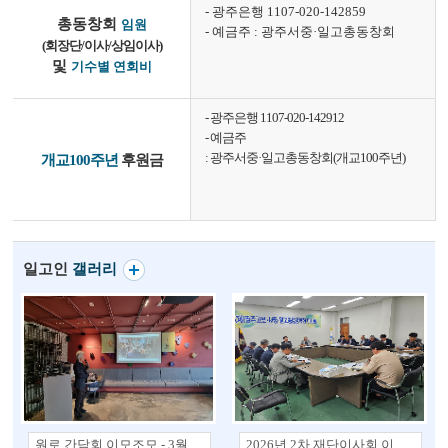
- 광주은행 1107-020-142859
총동창회
임원
- 예금주 : 광주서중·일고총동창회
(회장단/이사/상임이사)
및
기수별 연회비
- 광주은행 1107-020-142912
- 예금주
: 광주서중·일고총동창회(개교100주년)
개교100주년
후원금
일고인
갤러리
원로 간담회 이모조모 - 3월 11일(수)
2026년 2차 재단이사회 이모조모