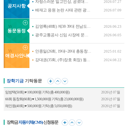
자랑스러운 일고인상, 공로대상, 전통잇다상 ..
2026.07.27
공지사항
무등의 빛
배재고 응원 논란 사태 관련 광주제일고의 최..
2026.07.09
SINCE 개교100주년 추진위원회
김영록(48회) 제38·39대 전남도지사 이임식
2026.06.23
동문동정
광주교통공사 신임 사장에 문석환(52회) 취임-..
2026.06.05
광주제일고등학교 바로가기
안종일(26회, 19대~20대 총동창회장) 고문 별세 ..
2025.01.02
지원센터
애경사안내
강대권(35회, (주)장호 회장) 동문 별세
2024.08.22
장학기금
기탁동문
임방택(50회) ♥ 100,000원 기탁 (총 400,000원)
2026년 07월
66회 동창회(66회) ♥ 1,500,000원 기탁 (총 23,000,000원)
2026년 07월
채인원(40회) ♥ 500,000원 기탁 (총 5,050,000원)
2026년 07월
채인원(40회) ♥ 30,000원 기탁 (총 5,050,000원)
2026년 07월
허 정(45회) ♥ 2,000,000원 기탁 (총 112,500,000원)
2026년 07월
장학금
자동이체(CMS)
신청동문
한상준(36회) ♥ 10,000원 기탁 (총 260,000원)
2026년 07월