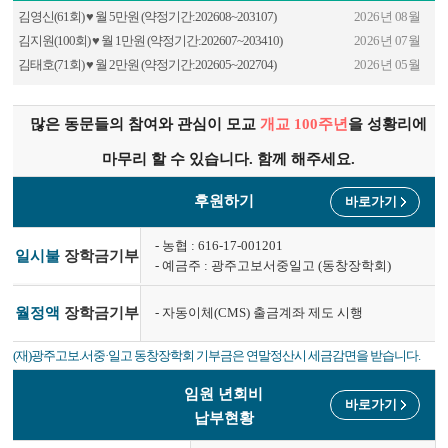
김영신(61회) ♥ 월 5만원 (약정기간:202608~203107)
2026년 08월
김지원(100회) ♥ 월 1만원 (약정기간:202607~203410)
2026년 07월
김태호(71회) ♥ 월 2만원 (약정기간:202605~202704)
2026년 05월
최순용(67회) ♥ 월 2만원 (약정기간:202605~202704)
2026년 05월
정환욱(76회) ♥ 월 2만원 (약정기간:202605~203012)
2026년 05월
많은 동문들의 참여와 관심이 모교
개교 100주년
을 성황리에
최방석(71회) ♥ 월 2만원 (약정기간:202605~202705)
2026년 05월
마무리 할 수 있습니다. 함께 해주세요.
후원하기
바로가기
- 농협 : 616-17-001201
일시불
장학금기부
- 예금주 : 광주고보서중일고 (동창장학회)
- 자동이체(CMS) 출금계좌 제도 시행
월정액
장학금기부
(재)광주고보.서중·일고 동창장학회 기부금은 연말정산시 세금감면을 받습니다.
임원 년회비
바로가기
납부현황