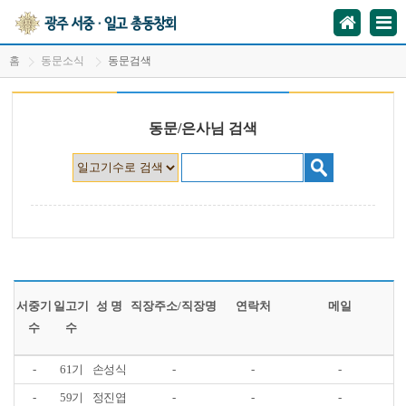
홈
동문소식
동문검색
동문/은사님 검색
서중기
일고기
성 명
직장주소/직장명
연락처
메일
수
수
-
61기
손성식
-
-
-
-
59기
정진엽
-
-
-