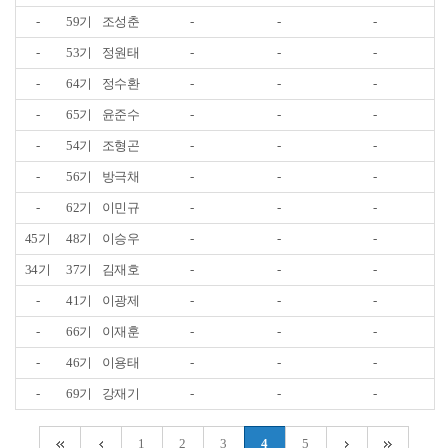
-
59기
조성춘
-
-
-
-
53기
정원태
-
-
-
-
64기
정수환
-
-
-
-
65기
윤준수
-
-
-
-
54기
조형곤
-
-
-
-
56기
방극채
-
-
-
-
62기
이민규
-
-
-
45기
48기
이승우
-
-
-
34기
37기
김재호
-
-
-
-
41기
이광제
-
-
-
-
66기
이재훈
-
-
-
-
46기
이용태
-
-
-
-
69기
강재기
-
-
-
1
2
3
4
5