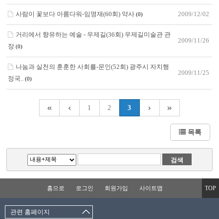
사람이 꽃보다 아름다워-임명재(60회) 약사
2009/12/02
(0)
거리에서 향유하는 예술 - 우제길(36회) 우제길미술관 관
2009/11/26
장
(0)
나눔과 실천의 훈훈한 사회를-문인(52회) 광주시 자치행
2009/11/25
정국..
(0)
1
2
3
목록
홈으로
로그인
회원가입
사이트맵
TOP
관련 홈페이지