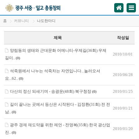
홈
커뮤니티
나도한마디
제목
작성일
양림동의 생태와 근대문화 어메니티-우제길(36회) 우제
2010/10/01
길미..
(0)
석죽원에서 나누는 석죽차는 자연입니다...놀러오셔
2010/06/28
요...62..
(0)
다산의 정신 되새기며 - 송광운(48회) 북구청장
2010/01/25
(0)
길이 끝나는 곳에서 등산은 시작된다 - 김장환(31회) 전 전
2010/01/21
남..
(0)
광주 경제 재도약을 위한 제언 - 전영복(35회) 한국 광산업
2010/01/20
진..
(0)