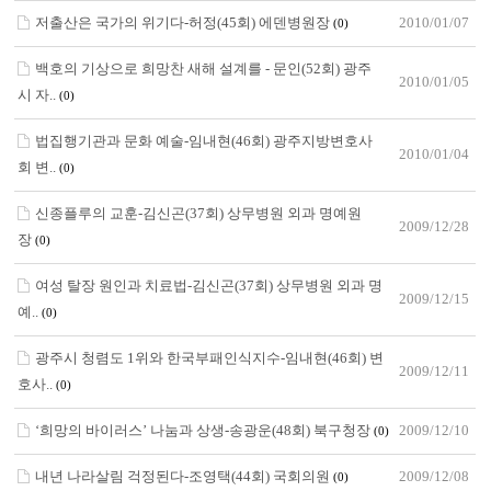
저출산은 국가의 위기다-허정(45회) 에덴병원장
2010/01/07
(0)
백호의 기상으로 희망찬 새해 설계를 - 문인(52회) 광주
2010/01/05
시 자..
(0)
법집행기관과 문화 예술-임내현(46회) 광주지방변호사
2010/01/04
회 변..
(0)
신종플루의 교훈-김신곤(37회) 상무병원 외과 명예원
2009/12/28
장
(0)
여성 탈장 원인과 치료법-김신곤(37회) 상무병원 외과 명
2009/12/15
예..
(0)
광주시 청렴도 1위와 한국부패인식지수-임내현(46회) 변
2009/12/11
호사..
(0)
‘희망의 바이러스’ 나눔과 상생-송광운(48회) 북구청장
2009/12/10
(0)
내년 나라살림 걱정된다-조영택(44회) 국회의원
2009/12/08
(0)