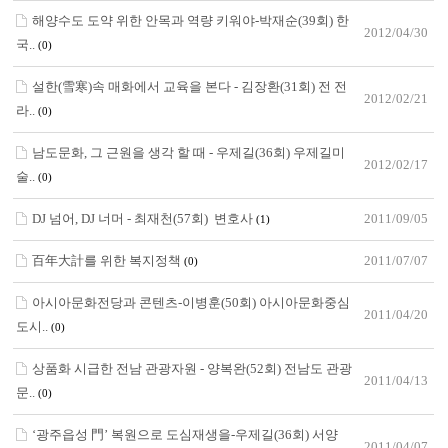
해양수도 도약 위한 안목과 역량 키워야-박재순(39회) 한
2012/04/30
국..
(0)
설한(雪寒)속 매화에서 교육을 본다 - 김장환(31회) 전 전
2012/02/21
라..
(0)
남도문화, 그 근원을 생각 할 때 - 우제길(36회) 우제길미
2012/02/17
술..
(0)
DJ 넘어, DJ 너머 - 최재천(57회) 변호사
2011/09/05
(1)
百年大計를 위한 복지정책
2011/07/07
(0)
아시아문화전당과 콘텐츠-이병훈(50회) 아시아문화중심
2011/04/20
도시..
(0)
상품화 시급한 전남 관광자원 - 양복완(52회) 전남도 관광
2011/04/13
문..
(0)
‘광주읍성 門’ 복원으로 도심재생을-우제길(36회) 서양
2011/04/07