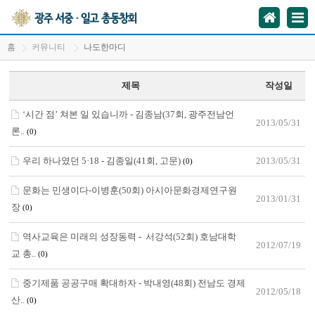
홈
커뮤니티
나도한마디
제목
작성일
‘시간 점’ 쳐본 일 있습니까 - 김종남(37회, 광주전남언
2013/05/31
론..
(0)
우리 하나였던 5·18 - 김종일(41회, 고문)
2013/05/31
(0)
문화는 민생이다-이병훈(50회) 아시아문화경제연구원
2013/01/31
장
(0)
역사교육은 미래의 성장동력 - 서강석(52회) 호남대학
2012/07/19
교 총..
(0)
중기제품 공공구매 확대하자 - 박내영(48회) 전남도 경제
2012/05/18
산..
(0)