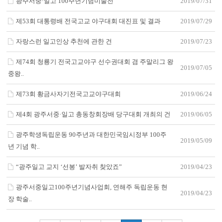
광주서중·일고 100주년기념미술전
2019/07/31
제53회 대통령배 전국고교 야구대회 대진표 및 결과
2019/07/29
자랑스런 일고인상 추천에 관한 건
2019/07/23
제74회 청룡기 전국고교야구 선수권대회 겸 주말리그 왕
2019/07/05
중왕..
제73회 황금사자기전국고교야구대회
2019/06/24
제4회 광주서중·일고 총동창회장배 당구대회 개최의 건
2019/06/05
광주학생독립운동 90주년과 대한민국임시정부 100주
2019/05/09
년 기념 학..
“광주일고 교지 ‘선봉’ 발자취 찾았죠”
2019/04/23
광주서중일고100주년기념사업회, 연해주 독립운동 현
2019/04/23
장 학술..