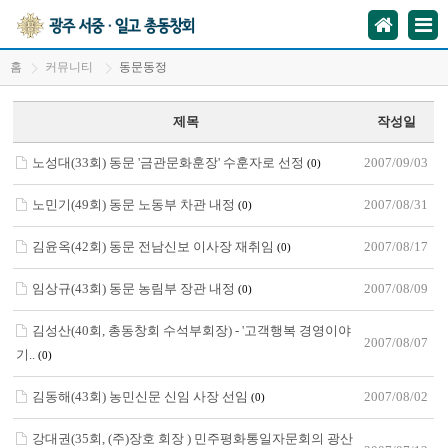
홈
커뮤니티
동문동정
제목
작성일
노성대(33회) 동문 '금관문화훈장' 수훈자로 선정
2007/09/03
(0)
노민기(49회) 동문 노동부 차관 내정
2007/08/31
(0)
김윤옥(42회) 동문 전남신보 이사장 재취임
2007/08/17
(0)
임상규(43회) 동문 농림부 장관 내정
2007/08/09
(0)
김성산(40회, 총동창회 수석부회장) - '고객행복 경영이야
2007/08/07
기..
(0)
김동해(43회) 농민신문 신임 사장 선임
2007/08/02
(0)
강대권(35회, (주)장호 회장 ) 민주평화통일자문회의 광산