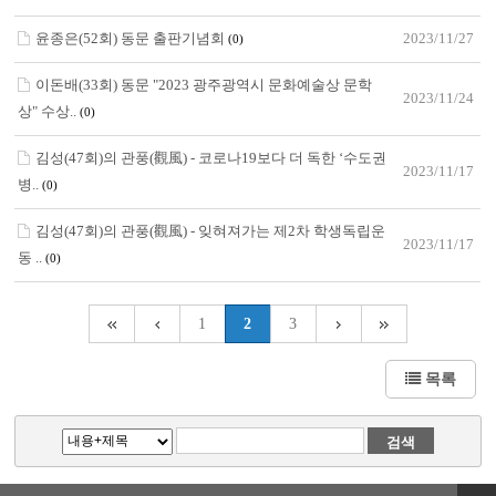
윤종은(52회) 동문 출판기념회
2023/11/27
(0)
이돈배(33회) 동문 "2023 광주광역시 문화예술상 문학
2023/11/24
상" 수상..
(0)
김성(47회)의 관풍(觀風) - 코로나19보다 더 독한 ‘수도권
2023/11/17
병..
(0)
김성(47회)의 관풍(觀風) - 잊혀져가는 제2차 학생독립운
2023/11/17
동 ..
(0)
1
2
3
목록