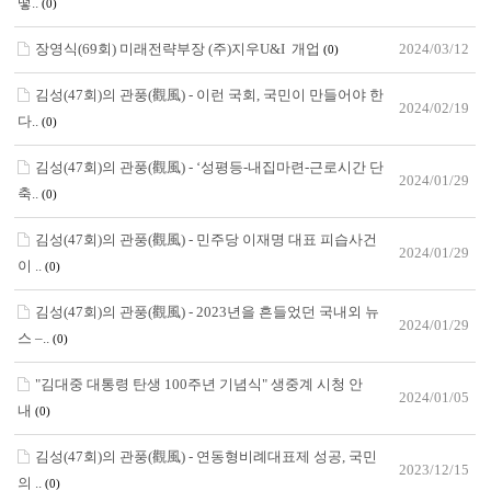
떻..
(0)
장영식(69회) 미래전략부장 (주)지우U&I 개업
2024/03/12
(0)
김성(47회)의 관풍(觀風) - 이런 국회, 국민이 만들어야 한
2024/02/19
다..
(0)
김성(47회)의 관풍(觀風) - ‘성평등-내집마련-근로시간 단
2024/01/29
축..
(0)
김성(47회)의 관풍(觀風) - 민주당 이재명 대표 피습사건
2024/01/29
이 ..
(0)
김성(47회)의 관풍(觀風) - 2023년을 흔들었던 국내외 뉴
2024/01/29
스 –..
(0)
"김대중 대통령 탄생 100주년 기념식" 생중계 시청 안
2024/01/05
내
(0)
김성(47회)의 관풍(觀風) - 연동형비례대표제 성공, 국민
2023/12/15
의 ..
(0)