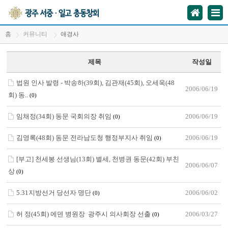
홈
커뮤니티
애경사
제목
작성일
법원 인사 발령 - 박송하(39회), 김관재(45회), 오세욱(48
2006/06/19
회) 동..
(0)
임채정(34회) 동문 국회의장 취임
2006/06/19
(0)
김영록(48회) 동문 전라남도청 행정부지사 취임
2006/06/19
(0)
[부고] 천세봉 선생님(13회) 별세, 천병권 동문(42회) 부친
2006/06/07
상
(0)
5.31지방선거 당선자 명단
2006/06/02
(0)
허 정(45회) 에덴 병원장 광주시 의사회장 선출
2006/03/27
(0)