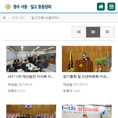
홈
커뮤니티
일고인행사(갤러리)
2017-1차 재단법인 이사회 이모조모
정기총회 및 신년하례회 이모조모
(0)
(0)
작성일
2017/02/14
작성일
2017/01/13
조회수
5,522
조회수
5,012