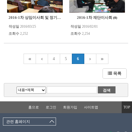
2016-1차 상임이사회 및 정기총회 이모조모
2016-1차 재단이사회
(0)
(0)
작성일
2016/03/25
작성일
2016/02/01
조회수
2,252
조회수
2,254
4
5
6
목록
홈으로
로그인
회원가입
사이트맵
TOP
관련 홈페이지