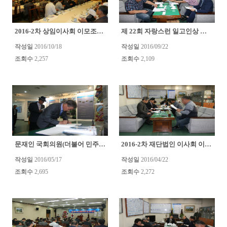
2016-2차 상임이사회 이모조모
제 22회 자랑스런 일고인상 심사위원회 이모조모
(0)
작성일
2016/10/18
작성일
2016/09/22
조회수
2,257
조회수
2,109
문재인 국회의원(더불어 민주당 ) 광주학생독립운동기념역..
2016-2차 재단법인 이사회 이모조모
(0)
작성일
2016/05/17
작성일
2016/04/22
조회수
2,695
조회수
2,272