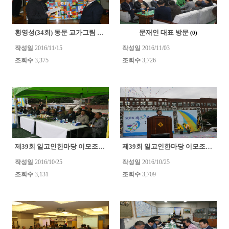
황영성(34회) 동문 교가그림 기증식
문재인 대표 방문
(0)
(0)
작성일
2016/11/15
작성일
2016/11/03
조회수
3,375
조회수
3,726
제39회 일고인한마당 이모조모
제39회 일고인한마당 이모조모
(0)
(0)
작성일
2016/10/25
작성일
2016/10/25
조회수
3,131
조회수
3,709