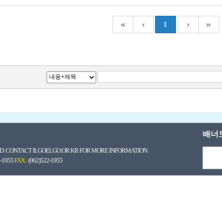
1
배너
. CONTACT ILGOELGO.OR.KR FOR MORE INFORMATION.
7-1955
FAX :
(062)522-1955