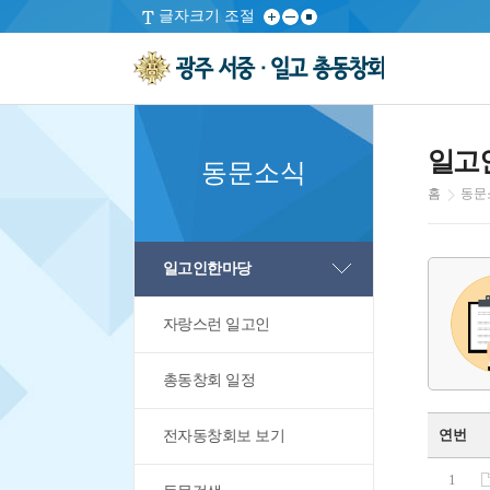
글자크기 조절
일고
동문소식
홈
동문
일고인한마당
자랑스런 일고인
총동창회 일정
연번
전자동창회보 보기
1