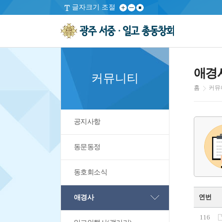
글자크기 조절
애경
커뮤니티
홈
커뮤
공지사항
동문동정
동호회소식
연번
애경사
116