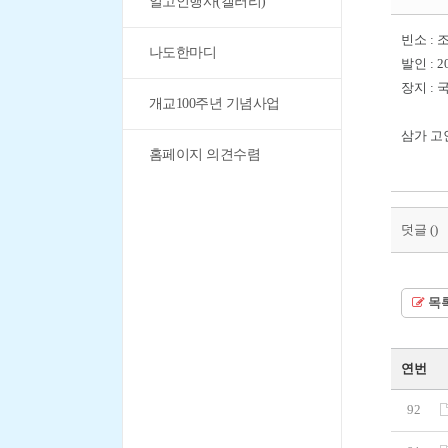
일고인행사(갤러리)
빈소 : 
나도한마디
발인 : 2
장지 : 
개교100주년 기념사업
삼가 고
홈페이지 의견수렴
덧글 (
)
목
연번
92