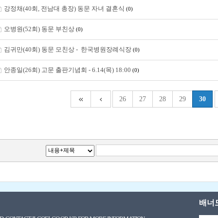
강정채(40회, 전남대 총장) 동문 자녀 결혼식
(0)
오병원(52회) 동문 부친상
(0)
김귀만(40회) 동문 모친상 - 한국병원장례식장
(0)
안종일(26회) 고문 출판기념회 - 6.14(목) 18:00
(0)
26
27
28
29
30
배너