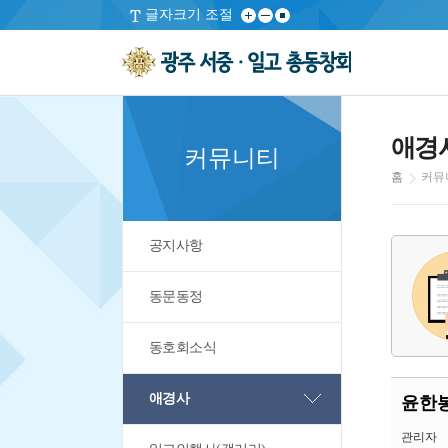
글자크기 조절
애경
커뮤니티
홈
커뮤
공지사항
동문동정
동호회소식
애경사
윤한봉
관리자