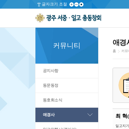
글자크기 조절
애경
커뮤니티
홈
커뮤
공지사항
동문동정
동호회소식
애경사
최 혁(
일고지