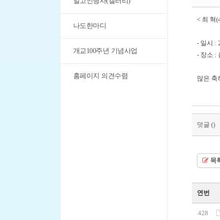
일고인행사(갤러리)
< 최 혁
나도한마디
- 일시 :
개교100주년 기념사업
- 장소
홈페이지 의견수렴
많은 축
덧글 (
)
목
연번
428