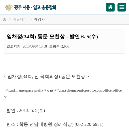
홈
커뮤니티
애경사
임채정(34회) 동문 모친상 - 발인 6. 5(수)
일고지기
2013/06/04 13:58
조회수: 2,656
<
임채정
(34
회
,
전 국회의장
)
동문 모친상
>
<?xml:namespace prefix = o ns = "urn:schemas-microsoft-com:office:office"
/>
-
발인
: 2013. 6. 5(
수
)
-
빈소
:
학동 전남대병원 장례식장
) (062-220-6981)