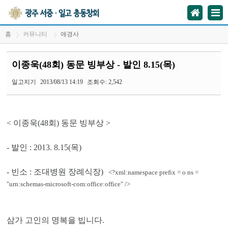
홈
커뮤니티
애경사
이종욱(48회) 동문 빙부상 - 발인 8.15(목)
일고지기
2013/08/13 14:19
조회수: 2,542
<
이종욱(48회) 동문 빙부상
>
-
발인
: 2013. 8.15(
목
)
-
빈소
:
조대병원 장례식장
)
<?xml:namespace prefix = o ns =
"urn:schemas-microsoft-com:office:office" />
삼가 고인의 명복을 빕니다
.