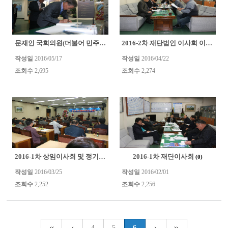
문재인 국회의원(더불어 민주당 ) 광주학생독립운동기념역..
2016-2차 재단법인 이사회 이모조모
(0)
작성일
2016/05/17
작성일
2016/04/22
조회수
2,695
조회수
2,274
2016-1차 상임이사회 및 정기총회 이모조모
2016-1차 재단이사회
(0)
(0)
작성일
2016/03/25
작성일
2016/02/01
조회수
2,252
조회수
2,256
4
5
6