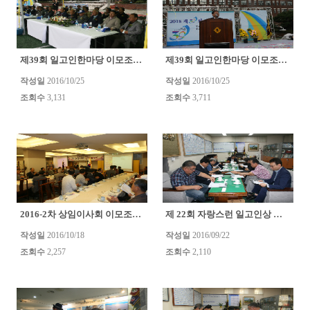
제39회 일고인한마당 이모조모
제39회 일고인한마당 이모조모
(0)
(0)
작성일
2016/10/25
작성일
2016/10/25
조회수
3,131
조회수
3,711
2016-2차 상임이사회 이모조모
제 22회 자랑스런 일고인상 심사위원회 이모조모
(0)
작성일
2016/10/18
작성일
2016/09/22
조회수
2,257
조회수
2,110