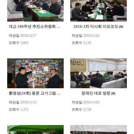
개교 100주년 추진소위원회 회의
2016-3차 이사회 이모조모
(0)
(0)
작성일
2016/12/17
작성일
2016/11/24
조회수
3,602
조회수
3,116
황영성(34회) 동문 교가그림 기증식
문재인 대표 방문
(0)
(0)
작성일
2016/11/15
작성일
2016/11/03
조회수
3,375
조회수
3,728