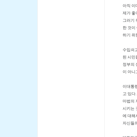
아직 이
제가 좋
그러기 
한 것이
하기 위
수입쇠고
된 시민
정부의 
이 아니
이대통령
고 있다
마법의 
시키는 
에 대해
자신들의