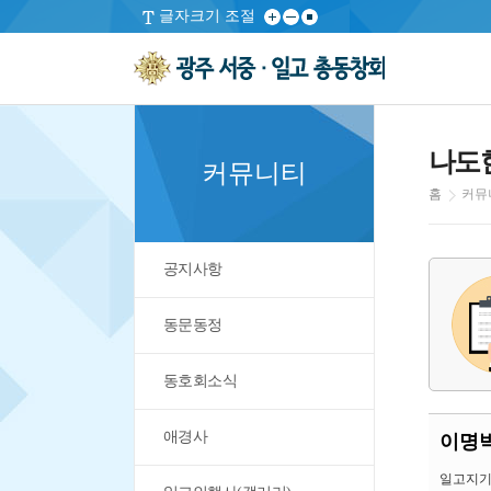
글자크기 조절
나도
커뮤니티
홈
커뮤
공지사항
동문동정
동호회소식
애경사
이명박
일고지