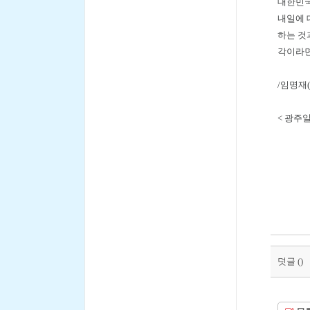
대한민국
내일에 
하는 것
각이라면
/임명재(
< 광주일보
덧글 (
)