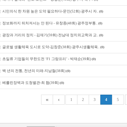
시민의식 한 차원 높은 도약 필요하다-문인(52회) 광주시 자..
(0)
정보화까지 뒤처져서는 안 된다 - 유창종(48회) 광주정부통..
(0)
광장과 거리의 정치 - 김재기(59회) 전남대 정치외교학과 교..
(0)
글로벌 생활체육 도시로 도약-김창준(38회) 광주시생활체육..
(0)
초일류 기업들의 무한도전 ‘F1 그랑프리’ - 박재순(39회)
(0)
백 년의 전통, 천년의 미래-지남철(38회)
(0)
베를린장벽과 도청별관-최 협(39회)
(0)
1
2
3
4
5