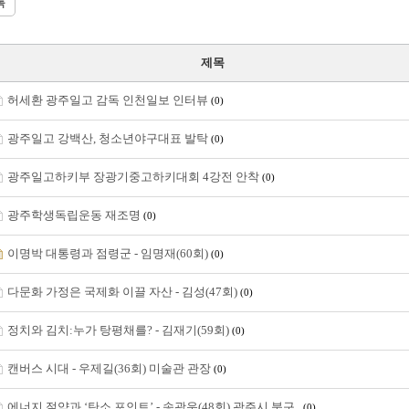
록
제목
허세환 광주일고 감독 인천일보 인터뷰
(0)
광주일고 강백산, 청소년야구대표 발탁
(0)
광주일고하키부 장광기중고하키대회 4강전 안착
(0)
광주학생독립운동 재조명
(0)
이명박 대통령과 점령군 - 임명재(60회)
(0)
다문화 가정은 국제화 이끌 자산 - 김성(47회)
(0)
정치와 김치:누가 탕평채를? - 김재기(59회)
(0)
캔버스 시대 - 우제길(36회) 미술관 관장
(0)
에너지 절약과 ‘탄소 포인트’ - 송광운(48회) 광주시 북구..
(0)