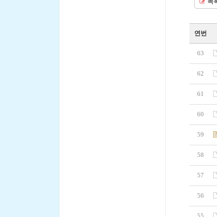
목
연번
63
62
61
60
59
58
57
56
55