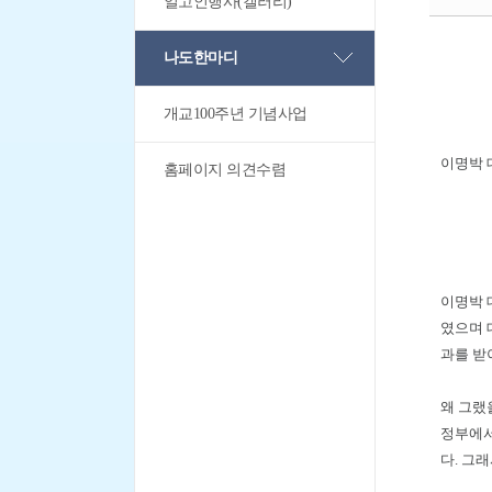
일고인행사(갤러리)
나도한마디
개교100주년 기념사업
이명박 
홈페이지 의견수렴
이명박 
였으며 
과를 받
왜 그랬
정부에서
다. 그