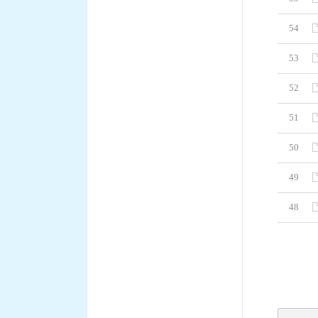
54
53
52
51
50
49
48