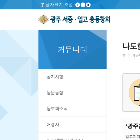
글자크기 조절
나도
커뮤니티
홈
커뮤
공지사항
동문동정
동호회소식
애경사
‘광주
일고지