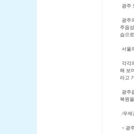
광주 
광주의
주읍성
습으로
서울의
각각의
해 보
라고 
광주읍
복원을
/우제
< 광주