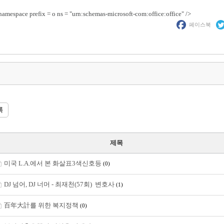
mespace prefix = o ns = "urn:schemas-microsoft-com:office:office" />
페이스북
록
제목
미국 L.A.에서 본 화살표3색신호등
(0)
DJ 넘어, DJ 너머 - 최재천(57회) 변호사
(1)
百年大計를 위한 복지정책
(0)