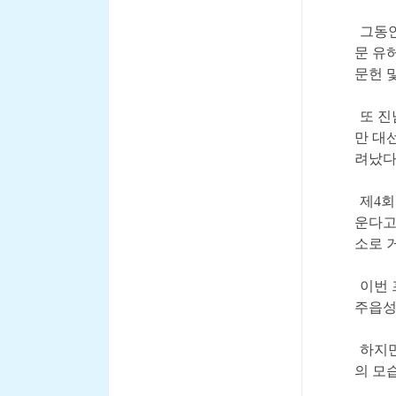
그동안
문 유
문헌 
또 진
만 대
려났다
제4회
운다고
소로 
이번 
주읍성
하지만
의 모습