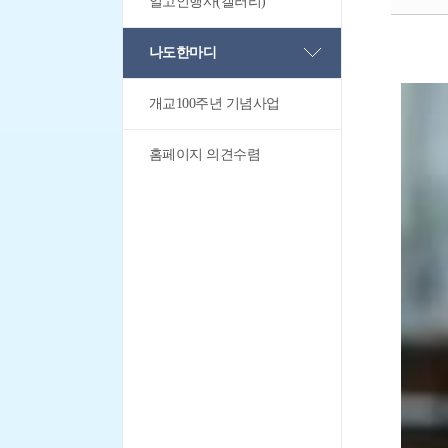
일고인행사(갤러리)
나도한마디
개교100주년 기념사업
홈페이지 의견수렴