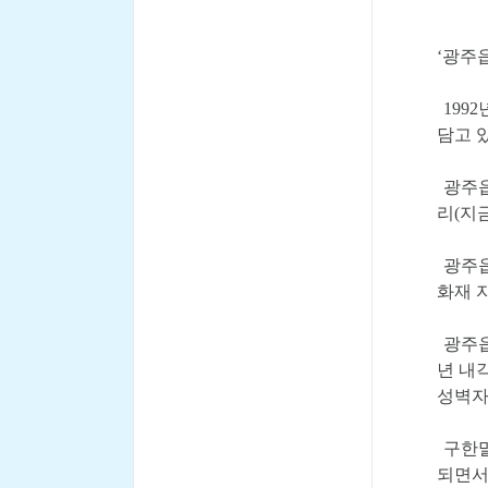
‘광주
199
담고 
광주읍
리(지
광주읍
화재 
광주읍
년 내
성벽자
구한말
되면서