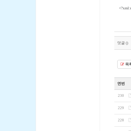
<?xml:na
덧글 (
)
목
연번
230
229
228