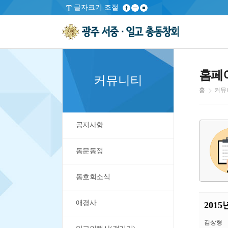
글자크기 조절
홈페
커뮤니티
홈
커뮤
공지사항
동문동정
동호회소식
애경사
201
김상형