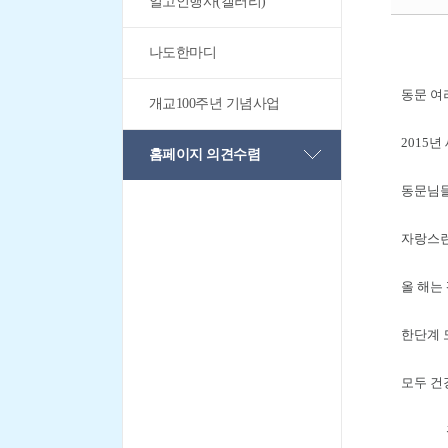
일고인행사(갤러리)
나도한마디
동문 여
개교100주년 기념사업
2015
홈페이지 의견수렴
동문님들
자랑스런
올 해는
한단계 
모두 건
광주일