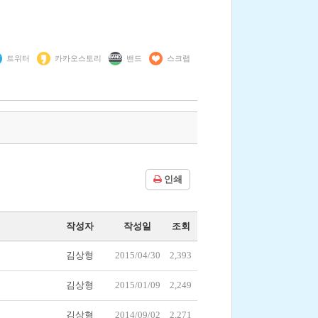
트위터
카카오스토리
밴드
스크랩
인쇄
작성자
작성일
조회
김상형
2015/04/30
2,393
김상형
2015/01/09
2,249
김상형
2014/09/02
2,271