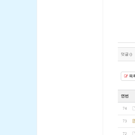
총동창
덧글 (
)
목
연번
74
73
72