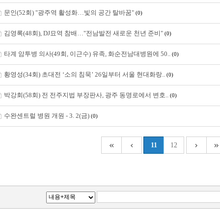
문인(52회) "광주역 활성화…빛의 공간 탈바꿈"
(0)
김영록(48회), DJ묘역 참배…"전남발전 새로운 천년 준비"
(0)
타계 암투병 의사(49회, 이근수) 유족, 화순전남대병원에 50..
(0)
황영성(34회) 초대전 ‘소의 침묵’ 26일부터 서울 현대화랑..
(0)
박강회(58회) 전 전주지법 부장판사, 광주 동명로에서 변호..
(0)
수완센트럴 병원 개원 - 3. 2(금)
(0)
11
12