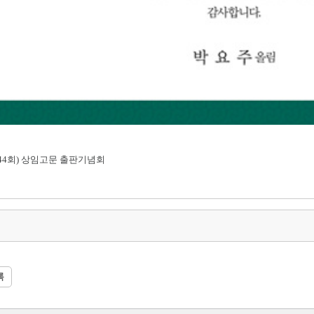
44회) 상임고문 출판기념회
록