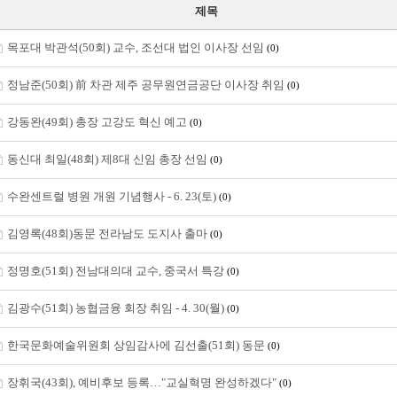
제목
목포대 박관석(50회) 교수, 조선대 법인 이사장 선임
(0)
정남준(50회) 前 차관 제주 공무원연금공단 이사장 취임
(0)
강동완(49회) 총장 고강도 혁신 예고
(0)
동신대 최일(48회) 제8대 신임 총장 선임
(0)
수완센트럴 병원 개원 기념행사 - 6. 23(토)
(0)
김영록(48회)동문 전라남도 도지사 출마
(0)
정명호(51회) 전남대의대 교수, 중국서 특강
(0)
김광수(51회) 농협금융 회장 취임 - 4. 30(월)
(0)
한국문화예술위원회 상임감사에 김선출(51회) 동문
(0)
장휘국(43회), 예비후보 등록…"교실혁명 완성하겠다"
(0)