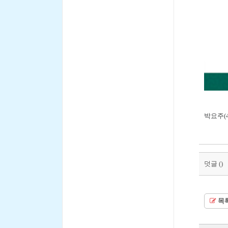
박요주(
덧글 (
)
목