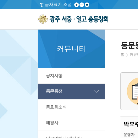
글자크기 조절
동문
커뮤니티
홈
커뮤
공지사항
동문동정
동호회소식
애경사
박요주
운영자