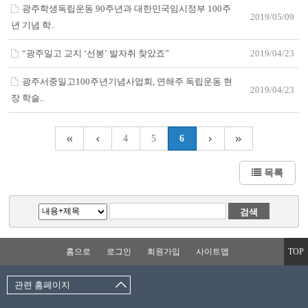
광주학생독립운동 90주년과 대한민국임시정부 100주
2019/05/09
년 기념 학..
“광주일고 교지 ‘선봉’ 발자취 찾았죠”
2019/04/23
광주서중일고100주년기념사업회, 연해주 독립운동 현
2019/04/23
장 학술..
4
5
6
목록
홈으로
로그인
회원가입
사이트맵
TOP
관련 홈페이지