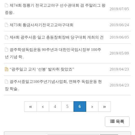
제74회 청룡기 전국고교야구 선수권대회 겸 주말리그 왕
2019/07/05
중왕..
제73회 황금사자기전국고교야구대회
2019/06/24
제4회 광주서중·일고 총동창회장배 당구대회 개최의 건
2019/06/05
광주학생독립운동 90주년과 대한민국임시정부 100주
2019/05/09
년 기념 학..
“광주일고 교지 ‘선봉’ 발자취 찾았죠”
2019/04/23
광주서중일고100주년기념사업회, 연해주 독립운동 현
2019/04/23
장 학술..
4
5
6
목록