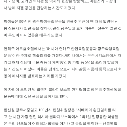
사 기념비, 고려인 역사관 등 역사의 현장을 방문하고, 마린스키 극장에
서 발레 지젤 공연을 관람하는 시간도 가졌다.
학생들은 90년 전 광주학생독립운동을 연해주 인근에 맨 처음 알렸던 선
봉 신문사가 있던 곳을 찾아 66년전 광주일고 교지 이름이 ‘선봉’이었던 것
이 우연이 아니었음을 배우기도 했다.
연해주 아르춈호텔에서는 ‘러시아 연해주 한인독립운동과 광주학생독립
운동’이란 주제로 학술회의를 가졌다. 세미나에서는 우주베키스탄에서 자
라고 현재 전남대 국문과 등에 재학중인 황 파벨 등 5명을 초청해 발표하
는 시간도 이어졌다. 이들은 경계인으로서 자아갈등과 함께 동족으로서 희
망의 메시지를 발표하는 자리를 가졌다.
이 자리에 초청된 박 발렌친 블라디보스톡 한인협회 회장은 광주학생독립
운동에 대해 깊은 관심을 표하기도 했다.
한신원 광주서중일고 100년사 편찬위원장은 “시베리아 횡단열차를 타
고 한 시간 가량 달린 러시아 블라디보스톡에서 2박4일 일정동안 학생들
은 우리 선조들이 어려움과 핍박을 이겨내고 독립을 쟁취하는 선봉역할