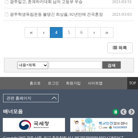
광주일고, 춘계하키대회 남자 고등부 우승
2021/03/31
광주학생독립운동 불댕긴 최상을, 92년만에 건국훈장
2021/03/03
4
5
6
목록
홈으로
로그인
회원가입
사이트맵
TOP
관련 홈페이지
배너모음
Copyright 2005 광주 서중 · 일고 총동창회 ALL RIGHT RESERUSED. CONTACT