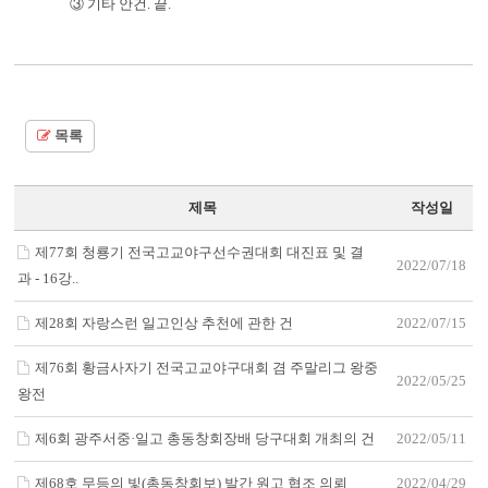
③ 기타 안건. 끝.
목록
제목
작성일
제77회 청룡기 전국고교야구선수권대회 대진표 및 결
2022/07/18
과 - 16강..
제28회 자랑스런 일고인상 추천에 관한 건
2022/07/15
제76회 황금사자기 전국고교야구대회 겸 주말리그 왕중
2022/05/25
왕전
제6회 광주서중·일고 총동창회장배 당구대회 개최의 건
2022/05/11
제68호 무등의 빛(총동창회보) 발간 원고 협조 의뢰
2022/04/29