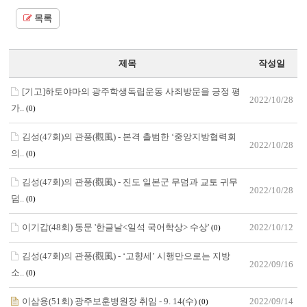
목록
제목
작성일
[기고]하토야마의 광주학생독립운동 사죄방문을 긍정 평
2022/10/28
가..
(0)
김성(47회)의 관풍(觀風) - 본격 출범한 ‘중앙지방협력회
2022/10/28
의..
(0)
김성(47회)의 관풍(觀風) - 진도 일본군 무덤과 교토 귀무
2022/10/28
덤..
(0)
이기갑(48회) 동문 '한글날<일석 국어학상> 수상'
2022/10/12
(0)
김성(47회)의 관풍(觀風) - ‘고향세’ 시행만으로는 지방
2022/09/16
소..
(0)
이삼용(51회) 광주보훈병원장 취임 - 9. 14(수)
2022/09/14
(0)