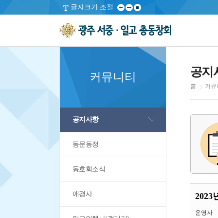
글자크기 조절
공지
커뮤니티
홈
커뮤
공지사항
동문동정
동호회소식
애경사
202
운영자