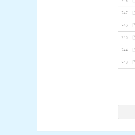
748
747
746
745
744
743