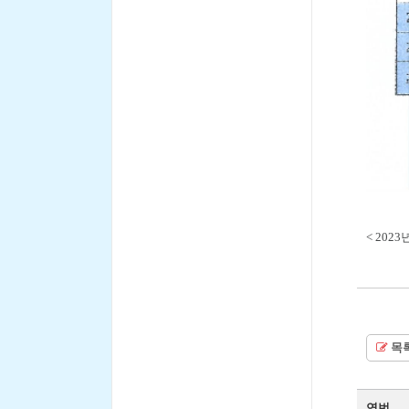
< 202
목
연번