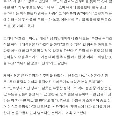
후 7시에 경기도 광주역 연단에 오르면서 입고 있던 우비를 찢어 벗었다. 함
께한 현지의 두 후보도 우산이나 우비 없이 유세에 합류했다. 한 위원장
은 “우리는 여러분을 대변하는 사람이고 여러분의 종”이라며 “그렇기 때문
에 여러분이 우산 쓸 때 우리는 안 쓰고, 여러분이 우비를 입을 때도 맨몸으
로 뛸 것”이라고 했다.
그러나 24일 조국혁신당 대전시당 창당대회에서 조 대표는 “부인은 주가조
작을 하더니 대통령은 대파조작을 한다”고 한 뒤 “윤석열 정권은 좌파도 우
파도 아닌 대파 때문에 망할 것”이라고 비판했다. 민주당 이 대표도 26일 국
민의힘 이수정 후보가 “그거는 대파 한 뿌리를 얘기한 것”이라고 해명한 것
을 두고 “허위사실 공표 아닌가”라고 말했다.
개혁신당은 윤 대통령과 민주당을 싸잡아 비난하고 나섰다. 허은아 의원
은 “윤 대통령의 민심과 동떨어진 보여주기식 쇼잉은 분명 문제”라면
서 “민주당과 지난 정부도 잘못된 부동산 정책으로 역대 정권 중 가장 큰 집
값 폭등을 만들어놓고 대파 값 몇천 원, 몇백 원을 운운하며 국민 삶을 걱정
하는 척 ‘대국민 빅쇼’를 한다”고 했다. 외신도 ‘하찮은 채소가격이 중요 선
거 이슈로 등장했다’고 보도했고, 선관위마저 ‘투표소에 대파 휴대를 제한
한다’는 공고를 내면서 냉소적인 분위기가 더욱 고조됐다.