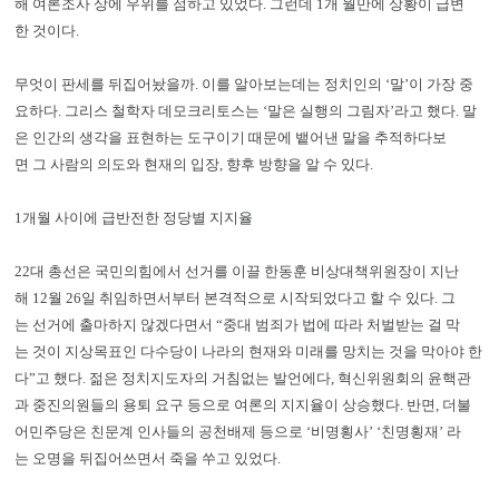
해 여론조사 상에 우위를 점하고 있었다. 그런데 1개 월만에 상황이 급변
한 것이다.
무엇이 판세를 뒤집어놨을까. 이를 알아보는데는 정치인의 ‘말’이 가장 중
요하다. 그리스 철학자 데모크리토스는 ‘말은 실행의 그림자’라고 했다. 말
은 인간의 생각을 표현하는 도구이기 때문에 뱉어낸 말을 추적하다보
면 그 사람의 의도와 현재의 입장, 향후 방향을 알 수 있다.
1개월 사이에 급반전한 정당별 지지율
22대 총선은 국민의힘에서 선거를 이끌 한동훈 비상대책위원장이 지난
해 12월 26일 취임하면서부터 본격적으로 시작되었다고 할 수 있다. 그
는 선거에 출마하지 않겠다면서 “중대 범죄가 법에 따라 처벌받는 걸 막
는 것이 지상목표인 다수당이 나라의 현재와 미래를 망치는 것을 막아야 한
다”고 했다. 젊은 정치지도자의 거침없는 발언에다, 혁신위원회의 윤핵관
과 중진의원들의 용퇴 요구 등으로 여론의 지지율이 상승했다. 반면, 더불
어민주당은 친문계 인사들의 공천배제 등으로 ‘비명횡사’ ‘친명횡재’ 라
는 오명을 뒤집어쓰면서 죽을 쑤고 있었다.