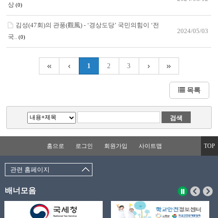
상
(0)
김성(47회)의 관풍(觀風) - ‘경상도당’ 국민의힘이 ‘전
2024/05/03
국..
(0)
1
2
3
목록
홈으로
로그인
회원가입
사이트맵
TOP
관련 홈페이지
배너모음