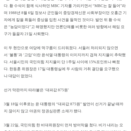
다. 황 수석이 함께 식사하던 MBC 기자를 가리키면서 “MBC는 잘 들어”라
며 1988년 8월 6일 정보사 군인들이 중앙경제신문 사회부장이던 오홍근 기
자에게 칼을 휘둘러 중상을 입힌 사건을 들먹인 것이다. 발언 뒤 황 수석
은 “농담이었다”고 해명했지만 언론단체를 비롯한 여러 방향에서 해임 요
구가 들끓자 21일 사퇴했다.
이 두 현안으로 여당에 먹구름이 드리워졌다. 서둘러 처리되지 않으면
서 ‘불통’과 ‘고압’이란 윤석열 대통령의 이미지까지 겹쳐 지지율이 추락했
다. 서울시민의 국민의힘 지지율이 단 1주일 사이에 15%포인트나 빠졌
다. 한동훈 위원장은 17일 대통령실에 두 사람의 거취 결단을 요구했으
나 대답이 없었다.
선거 막판까지 따라붙은 ‘대파값 875원’
3월 18일 이후로는 윤 대통령의 “대파값 875원” 발언이 선거가 끝날 때까
지 끊이지 않고 야권의 정권심판론 소재가 됐다.
3월 22일, 국민의힘 한 비대위원장이 먼저 방어막을 쳤다. 비가 내리는 오