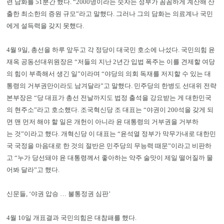
련 담화를 51분간 했다. “2000명이라는 숫자는 정부가 꼼꼼하게 계산해 산
출한 최소한의 증원 규모”라고 말했다. 그러나 그의 담화는 의료계나 국민
에게 설득력을 갖지 못했다.
4월 9일, 총선을 하루 앞두고 각 정당이 대국민 호소에 나섰다. 국민의힘 윤
재옥 공동선대위원장은 “저들의 지난 2년간 입법 폭주는 이를 견제할 여당
의 힘이 부족해서 생긴 일”이라며 “야당의 의회 독재를 저지할 수 있는 대
통령의 거부권만이라도 남겨달라”고 말했다. 민주당의 한병도 선대위 전략
본부장은 “당 대표가 총선 전날까지도 법정 출석을 강요받는 게 대한민국
의 현주소”라고 호소했다. 조국혁신당 조 대표는 “야권이 200석을 갖게 되
면 맨 먼저 해야 할 일은 개헌이 아니라 윤 대통령의 거부권을 거부하
는 것”이라고 했다. 개혁신당 이 대표는 “윤석열 정부가 막무가내로 대한민
국 국정을 마음대로 한 것의 절반은 민주당의 무능력 때문”이라고 비판하
고 “누가 당선돼야 윤 대통령께서 좋아하는 약주 술맛이 제일 떨어질까 물
어봐 달라”고 했다.
신문들, ‘야권 압승 … 불통정권 심판’
4월 10일 개표결과 국민의힘은 대참패를 했다.