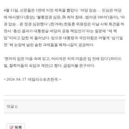
4월 11일, 신문들은 1면에 이런 제목을 뽑았다. ‘야당 압승 … 민심은 여당
에 매서웠다’(중앙), ‘불통정권 심판, 與 최악 참패...범야권 180석’(동아), ‘야
권 압승…윤 정권 심판했다’.(한겨례) 한동훈 위원장은 이날 사퇴 회견을 하
면서 ‘총선 결과가 대통령실·여당의 공동 책임인가’라는 질문에 “제 책
임”이라고 답한 뒤 물러났다. 앞으로 대통령과 국민의힘은 어떻게 ‘심기일
전’ 해 눈앞에 널린 숱한 과제들을 헤쳐나갈지 궁금하다.
‘현자의 입은 마음 속에 있고, 어리석은 자의 마음은 입 안에 있다’(와이드
빌, 철학자들의 속담과 격언)고 했다. 곱씹어볼 문구이다.
< 2024. 04. 17 데일리스포츠한국 >
덧글 (
)
목록