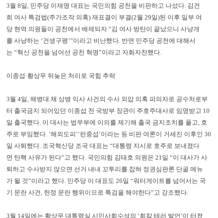
3월 8일, 민주당 이재명 대표는 국민의힘 공천을 비판하고 나섰다. 김건
희 여사 특검법(주가조작 의혹) 재표결이 부결(2월 29일)된 이후 일부 여
당 현역 의원들이 공천에서 배제되자 “김 여사 방탄이 끝났으니 사냥개
를 사냥하는 ‘건생구팽’”이라고 비난했다. 반면 민주당 공천에 대해서
는 “혁신 공천을 넘어선 공천 혁명”이라고 자화자찬했다.
이종섭·황상무 뒤늦은 처리로 국힘 추락
3월 4일, 해병대 채 상병 익사 사건의 수사 외압 의혹 피의자로 공수처로부
터 출국금지 되어있던 이종섭 전 국방부 장관이 주호주대사로 임명받고 10
일 출국했다. 이 대사는 법무부에 이의를 제기해 출국 금지조치를 풀고, 호
주로 부임했다. ‘해외도피’‘런중섭’이라는 등 비판 여론이 거세진 이후인 30
일 사퇴했다. 조국혁신당 조국 대표는 “대통령 지시로 호주로 보내졌다
면 탄핵 사유가 된다”고 했다. 국민의힘 김태호 의원은 21일 “이 대사가 사
퇴하고 수사받지 않으면 선거 내내 꼬투리를 잡혀 정권심판론 단골 메뉴
가 될 것”이라고 했다. 민주당 이 대표도 26일 “워터게이트를 넘어서는 국
기 문란 사건, 헌정 문란 행위이므로 특검을 해야한다”고 강조했다.
3월 14일에는 황상무 대통령실 시민사회수석의 ‘회칼 테러 발언’이 터졌