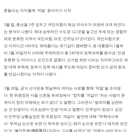
흔들리는 지지율에 ‘막말’ 쏟아지기 시작
3월 말, 총선을 2주 앞두고 국민의힘이 예상 의석수가 야권에 크게 뒤진다
는 분석이 나왔다. 최대 승부처인 수도권 122곳을 놓고선 우세 또는 경합우
세로 분류한 지역이 국민의힘 20곳, 민주당 97곳이었다. 국민의힘으로
선 이러다간 100석도 위태롭다는 위기감이 팽배했다. 윤 대통령이 1월부
터 3월 26일까지 24차례 주재하면서 총 240개의 정책과제를 쏟아낸 ‘민생
토론회’도 마이너스 요인으로 꼽혔다. 선거법 위반 시비는 차치하고라도 재
정 대책 부족에, 정부가 정책 제시를 주도해 여당이 준비한 선거 공약 효과
를 반감시켰다는 지적이 나왔다.
3월 28일, 공식 선거운동 첫날부터 여야는 서로를 향해 ‘막말’을 쏘아댔
다. 한 위원장은 서울 신촌동 유세장에서 “정치를 ‘개같이’ 하는 사람이 문
제이지 정치 자체에는 죄가 없다”고 말했다. 그러면서 “범죄자를 심판하
는 건 민생이다. 이조심판이 민생”이라고 말했다. 민주당이 맞섰다. 김민
석 민주당 상황실장은 한 위원장의 ‘개같이’ 발언에 대해 “무학대사께
서 ‘부처님 눈으로 보면 다 부처로 보이고, 돼지 눈으로 보면 다 돼지로 보인
다’는 ‘불안돈목(佛眼豚目)’이라는 고사를 남겼다”며 “저희는 남아 있는 기