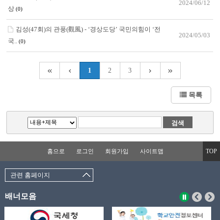
2024/06/12
상
(0)
김성(47회)의 관풍(觀風) - ‘경상도당’ 국민의힘이 ‘전
2024/05/03
국..
(0)
1
2
3
목록
홈으로
로그인
회원가입
사이트맵
TOP
관련 홈페이지
배너모음