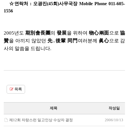
☆연락처 : 오광진(45회)사무국장 Mobile Phone 011-605-
1556
2005년도
期別會長團
의
發展
을 위하여
物心兩面
으로
協
贊
을 아끼지
않았던
先․後輩 同門
여러분께
眞心
으로 감
사의 말씀을 드립니다.
목록
제목
작성일
제12회 자랑스런 일고인상 수상자 결정
2006/10/13