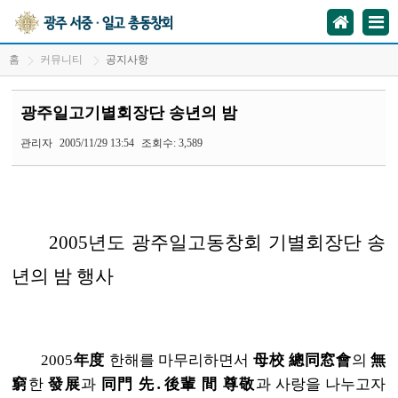
홈
커뮤니티
공지사항
광주일고기별회장단 송년의 밤
관리자
2005/11/29 13:54
조회수: 3,589
2005년도 광주일고동창회 기별회장단 송
년의 밤 행사
2005
年度
한해를 마무리하면서
母校
總同窓會
의
無
窮
한
發展
과
同門
先․後輩 間
尊敬
과 사랑을 나누고자