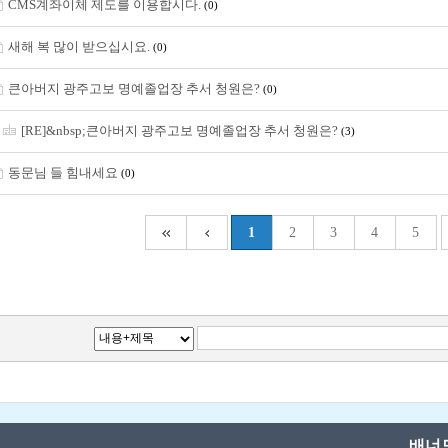
CMS계좌이체 제도를 이용합시다.
(0)
새해 복 많이 받으십시요.
(0)
큰아버지 광주고보 명예졸업장 추서 청원은?
(0)
[RE]&nbsp;큰아버지 광주고보 명예졸업장 추서 청원은?
(3)
동문님 들 힘내세요
(0)
1
2
3
4
5
배너