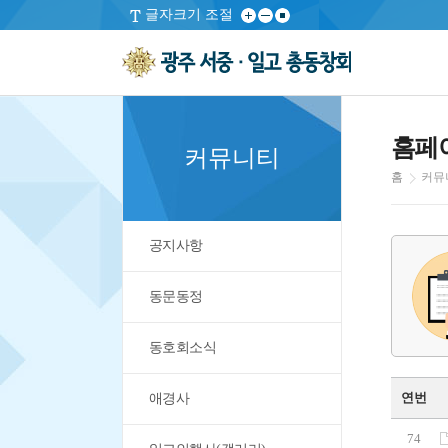
글자크기 조절
홈페
커뮤니티
홈
커뮤
공지사항
동문동정
동호회소식
연번
애경사
74