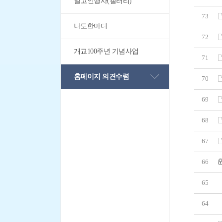
일고인행사(갤러리)
73
나도한마디
72
개교100주년 기념사업
71
홈페이지 의견수렴
70
69
68
67
66
65
64