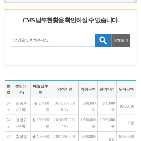
CMS 납부현황을 확인하실 수 있습니다.
전체보기
번
성명(기
매월납부
약정기간
약정금액
잔여약정
누적금액
호
수)
액
24
안종수
월 20,000
2015.11~201
280,000
200,000
80,000원
3
(44회)
원
6.12
원
원
24
정영규
월 100,000
2026.05~202
1,000,000
1,000,000
0원
2
(44회)
원
7.02
원
원
24
김상형
월 100,000
2007.06~201
6,000,000
6,000,000
0원