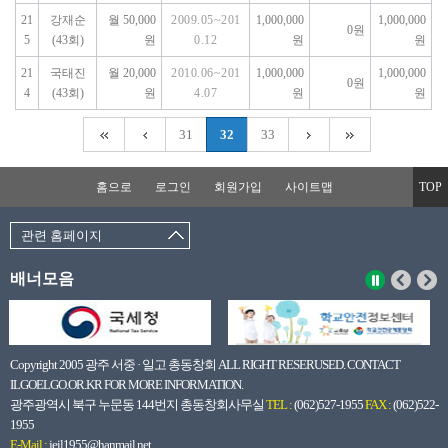
21
강재순
월 50,000
2009.05~201
1,000,000
1,000,000
0원
5
(43회)
원
0.12
원
원
21
국태진
월 20,000
2010.06~201
1,000,000
1,000,000
0원
4
(43회)
원
4.07
원
원
31
32
33
홈으로
로그인
회원가입
사이트맵
TOP
관련 홈페이지
배너모음
Copyright 2005 광주 서중 · 일고 총동창회 ALL RIGHT RESERUSED. CONTACT
ILGOELGO.OR.KR FOR MORE INFORMATION.
광주광역시 북구 누문동 144번지 총동창회사무실
TEL :
(062)527-1955
FAX :
(062)522-
1955
E-Mail :
jeil1955@hanmail.net